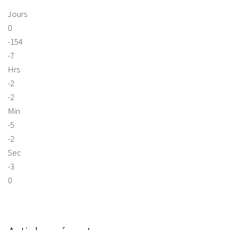
Jours
0
-154
-7
Hrs
-2
-2
Min
-5
-2
Sec
-3
0