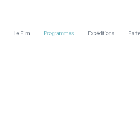
Le Film
Programmes
Expéditions
Part


orations scient