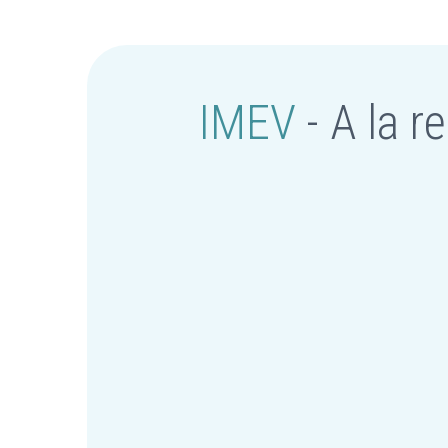
IMEV
- A la r