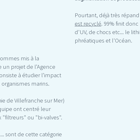
Pourtant, déjà très répan
est recyclé
. 99% finit don
d'UV, de chocs etc... le lit
phréatiques et l'Océan.
sommes mis à la
e un projet de l’Agence
nsiste à étudier l’impact
es organismes marins.
e de Villefranche sur Mer)
quipe ont centré leur
filtreurs" ou "bi-valves".
.. sont de cette catégorie