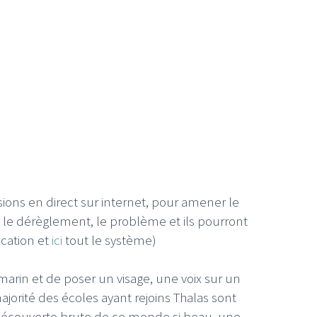
ions en direct sur internet, pour amener le
e le dérèglement, le problème et ils pourront
ication et
ici
tout le système)
arin et de poser un visage, une voix sur un
ajorité des écoles ayant rejoins Thalas sont
découverte brute de ce monde si beau, une