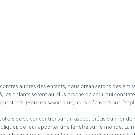
ncontres auprès des enfants, nous organiserons des émiss
à, les enfants seront au plus proche de celui qui constat
questions. (Pour en savoir plus, nous décrivons sur l’appl
oliers de se concentrer sur un aspect précis du monde m
mpliquer, de leur apporter une fenêtre sur le monde. La m
pour beaucoup de ces enfants, nous représenterons la 