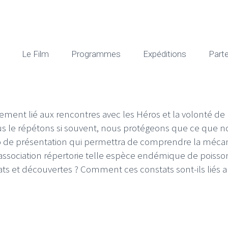
Le Film
Programmes
Expéditions
Part
ent lié aux rencontres avec les Héros et la volonté de p
 le répétons si souvent, nous protégeons que ce que n
o de présentation qui permettra de comprendre la mécani
 association répertorie telle espèce endémique de poisso
tats et découvertes ? Comment ces constats sont-ils li