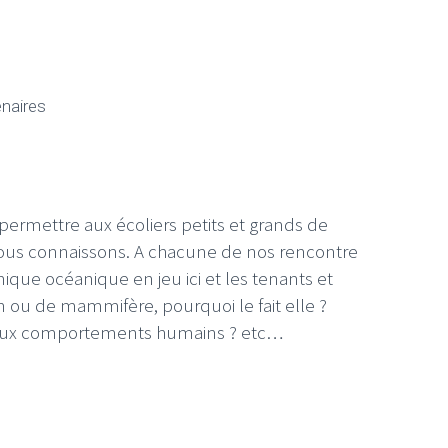
enaires
ermettre aux écoliers petits et grands de
ous connaissons. A chacune de nos rencontre
que océanique en jeu ici et les tenants et
n ou de mammifère, pourquoi le fait elle ?
és aux comportements humains ? etc…